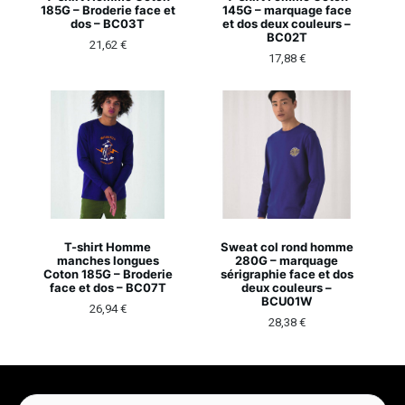
185G – Broderie face et
145G – marquage face
dos – BC03T
et dos deux couleurs –
BC02T
21,62
€
17,88
€
T-shirt Homme
Sweat col rond homme
manches longues
280G – marquage
Coton 185G – Broderie
sérigraphie face et dos
face et dos – BC07T
deux couleurs –
BCU01W
26,94
€
28,38
€