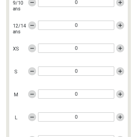
9/10
ans
12/14
ans
XS
S
M
L