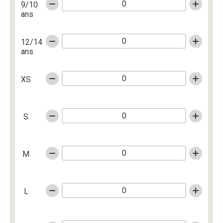
9/10
ans
12/14
ans
XS
S
M
L