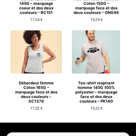
145G – marquage
Coton 150G –
coeur et dos deux
marquage face et dos
couleurs – BC151
deux couleurs – GN646
17,34
€
19,29
€
Débardeur femme
Tee-shirt respirant
Coton 165G –
homme 145G 100%
marquage face et dos
polyester – marquage
deux couleurs –
face et dos deux
SC1376
couleurs – PK140
17,52
€
19,22
€