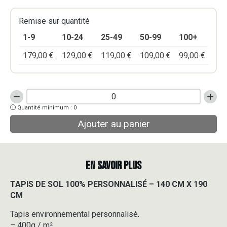
Remise sur quantité
1-9
10-24
25-49
50-99
100+
179,00
€
129,00
€
119,00
€
109,00
€
99,00
€
quantité
Quantité minimum : 0
de
TAPIS
Ajouter au panier
DE
SOL
100%
PERSONNALISÉ
EN SAVOIR PLUS
-
140
TAPIS DE SOL 100% PERSONNALISÉ – 140 CM X 190
CM
CM
X
190
Tapis environnemental personnalisé.
CM
– 400g / m².