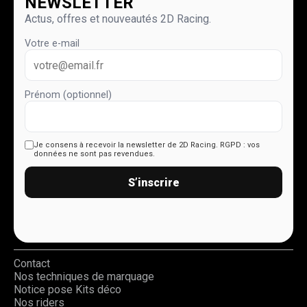
NEWSLETTER
Actus, offres et nouveautés 2D Racing.
Votre e-mail
Prénom (optionnel)
Je consens à recevoir la newsletter de 2D Racing.
RGPD : vos
données ne sont pas revendues.
S’inscrire
Contact
Nos techniques de marquage
Notice pose Kits déco
Nos riders