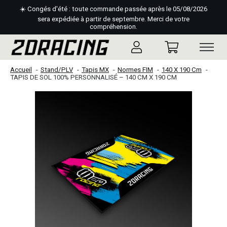
☀️ Congés d'été : toute commande passée après le 05/08/2026
sera expédiée à partir de septembre. Merci de votre
compréhension.
Accueil
Stand/PLV
Tapis MX
Normes FIM
140 X 190 Cm
TAPIS DE SOL 100% PERSONNALISÉ – 140 CM X 190 CM
Slideshow Items