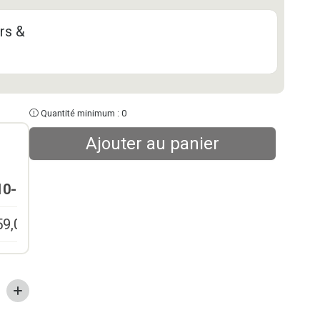
rs &
Quantité minimum : 0
Ajouter au panier
10-24
25-49
50-99
100+
59,00
€
49,00
€
39,00
€
29,00
€