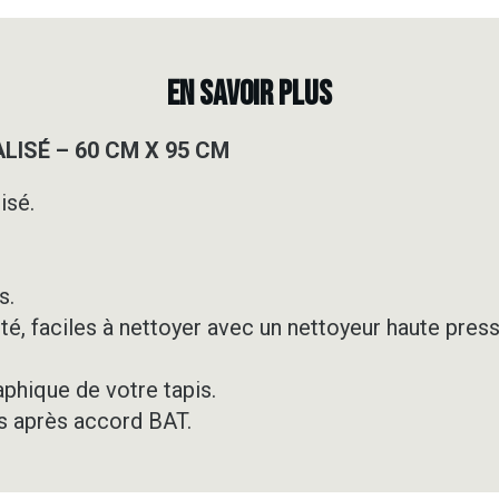
TAPIS
DE
SOL
EN SAVOIR PLUS
100%
PERSONNALI
LISÉ – 60 CM X 95 CM
-
60
isé.
CM
X
95
CM
s.
té, faciles à nettoyer avec un nettoyeur haute press
aphique de votre tapis.
s après accord BAT.