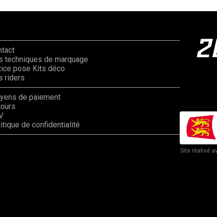
ntact
s techniques de marquage
ice pose Kits déco
 riders
yens de paiement
tours
V
itique de confidentialité
Site réalisé a