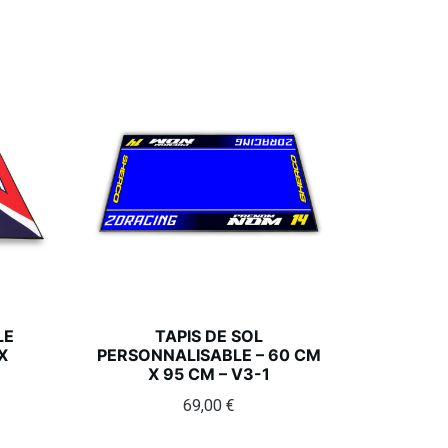
LE
TAPIS DE SOL
X
PERSONNALISABLE – 60 CM
X 95 CM – V3-1
69,00
€