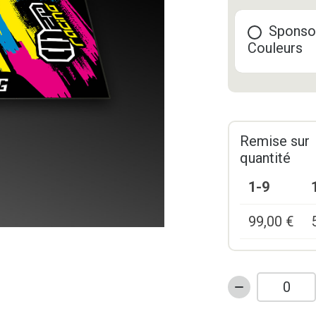
Sponso
Couleurs
Remise sur
quantité
1-9
99,00
€
quantité
de