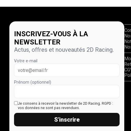
Co
INSCRIVEZ-VOUS À LA
No
NEWSLETTER
Not
Nos
Actus, offres et nouveautés 2D Racing.
Mo
Votre e-mail
Re
CG
Pol
Prénom (optionnel)
Je consens à recevoir la newsletter de 2D Racing.
RGPD :
vos données ne sont pas revendues.
S’inscrire