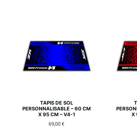
TAPIS DE SOL
T
PERSONNALISABLE – 60 CM
PERSONN
X 95 CM – V4-1
X 
69,00
€