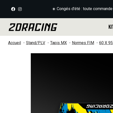
☀️ Congés d'été : toute commande
Ki
Accueil
Stand/PLV
Tapis MX
Normes FIM
60 X 9
Slideshow Items