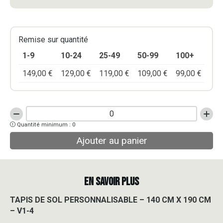
Remise sur quantité
1-9
10-24
25-49
50-99
100+
149,00
€
129,00
€
119,00
€
109,00
€
99,00
€
quantité
Quantité minimum : 0
de
TAPIS
Ajouter au panier
DE
SOL
PERSONNALISABLE
-
EN SAVOIR PLUS
140
CM
TAPIS DE SOL PERSONNALISABLE – 140 CM X 190 CM
X
– V1-4
190
CM