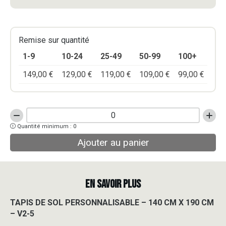
Remise sur quantité
1-9
10-24
25-49
50-99
100+
149,00
€
129,00
€
119,00
€
109,00
€
99,00
€
quantité
Quantité minimum : 0
de
TAPIS
Ajouter au panier
DE
SOL
PERSONNALISABLE
-
EN SAVOIR PLUS
140
CM
TAPIS DE SOL PERSONNALISABLE – 140 CM X 190 CM
X
– V2-5
190
CM