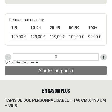
Remise sur quantité
1-9
10-24
25-49
50-99
100+
149,00
€
129,00
€
119,00
€
109,00
€
99,00
€
quantité
Quantité minimum : 0
de
TAPIS
Ajouter au panier
DE
SOL
PERSONNALISABLE
-
EN SAVOIR PLUS
140
CM
TAPIS DE SOL PERSONNALISABLE – 140 CM X 190 CM
X
– V5-5
190
CM