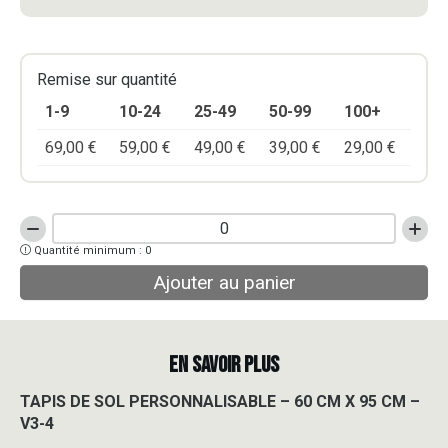
Remise sur quantité
1-9
10-24
25-49
50-99
100+
69,00
€
59,00
€
49,00
€
39,00
€
29,00
€
quantité
Quantité minimum : 0
de
TAPIS
Ajouter au panier
DE
SOL
PERSONNALISABLE
-
EN SAVOIR PLUS
60
CM
TAPIS DE SOL PERSONNALISABLE – 60 CM X 95 CM –
X
V3-4
95
CM