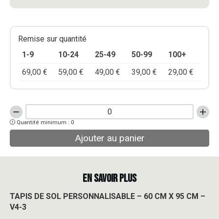
Remise sur quantité
1-9
10-24
25-49
50-99
100+
69,00
€
59,00
€
49,00
€
39,00
€
29,00
€
quantité
Quantité minimum : 0
de
TAPIS
Ajouter au panier
DE
SOL
PERSONNALISABLE
-
EN SAVOIR PLUS
60
CM
TAPIS DE SOL PERSONNALISABLE – 60 CM X 95 CM –
X
V4-3
95
CM