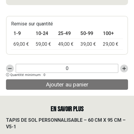
Remise sur quantité
1-9
10-24
25-49
50-99
100+
69,00
€
59,00
€
49,00
€
39,00
€
29,00
€
quantité
Quantité minimum : 0
de
TAPIS
Ajouter au panier
DE
SOL
PERSONNALISABLE
-
EN SAVOIR PLUS
60
CM
TAPIS DE SOL PERSONNALISABLE – 60 CM X 95 CM –
X
V5-1
95
CM