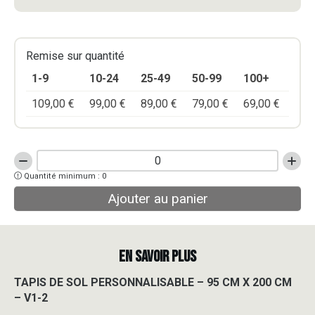
Remise sur quantité
1-9
10-24
25-49
50-99
100+
109,00
€
99,00
€
89,00
€
79,00
€
69,00
€
quantité
Quantité minimum : 0
de
TAPIS
Ajouter au panier
DE
SOL
PERSONNALISABLE
-
EN SAVOIR PLUS
95
CM
TAPIS DE SOL PERSONNALISABLE – 95 CM X 200 CM
X
– V1-2
200
CM