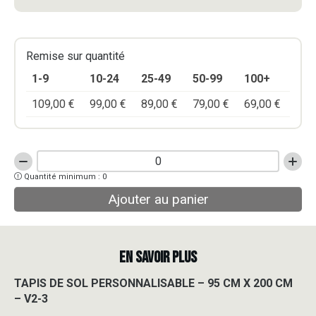
Remise sur quantité
1-9
10-24
25-49
50-99
100+
109,00
€
99,00
€
89,00
€
79,00
€
69,00
€
quantité
Quantité minimum : 0
de
TAPIS
Ajouter au panier
DE
SOL
PERSONNALISABLE
-
EN SAVOIR PLUS
95
CM
TAPIS DE SOL PERSONNALISABLE – 95 CM X 200 CM
X
– V2-3
200
CM