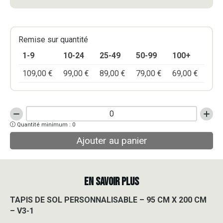
Remise sur quantité
1-9
10-24
25-49
50-99
100+
109,00
€
99,00
€
89,00
€
79,00
€
69,00
€
quantité
Quantité minimum : 0
de
TAPIS
Ajouter au panier
DE
SOL
PERSONNALISABLE
-
EN SAVOIR PLUS
95
CM
TAPIS DE SOL PERSONNALISABLE – 95 CM X 200 CM
X
– V3-1
200
CM