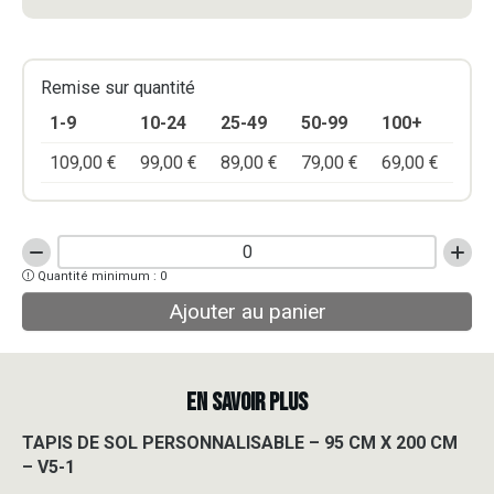
Remise sur quantité
1-9
10-24
25-49
50-99
100+
109,00
€
99,00
€
89,00
€
79,00
€
69,00
€
quantité
Quantité minimum : 0
de
TAPIS
Ajouter au panier
DE
SOL
PERSONNALISABLE
-
EN SAVOIR PLUS
95
CM
TAPIS DE SOL PERSONNALISABLE – 95 CM X 200 CM
X
– V5-1
200
CM