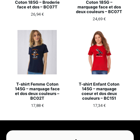
Coton 185G – Broderie
Coton 185G –
face et dos – BC07T
marquage face et dos
deux couleurs – BC07T
26,94
€
24,69
€
T-shirt Femme Coton
T-shirt Enfant Coton
145G – marquage face
145G – marquage
et dos deux couleurs –
coeur et dos deux
BC02T
couleurs – BC151
17,88
€
17,34
€