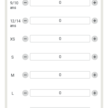
9/10
ans
12/14
ans
XS
S
M
L