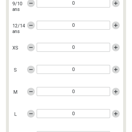
9/10
ans
12/14
ans
XS
S
M
L