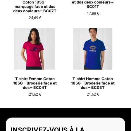
Coton 185G –
et dos deux couleurs –
marquage face et dos
BC01T
deux couleurs – BC07T
17,88
€
24,69
€
T-shirt Femme Coton
T-shirt Homme Coton
185G – Broderie face et
185G – Broderie face et
dos – BC04T
dos – BC03T
21,62
€
21,62
€
INSCRIVEZ-VOUS À LA