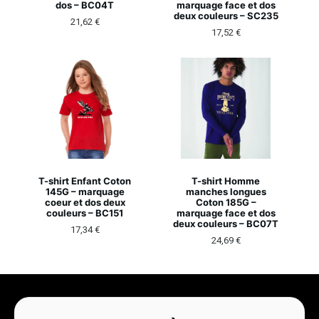
dos – BC04T
marquage face et dos
deux couleurs – SC235
21,62
€
17,52
€
T-shirt Enfant Coton
T-shirt Homme
145G – marquage
manches longues
coeur et dos deux
Coton 185G –
couleurs – BC151
marquage face et dos
deux couleurs – BC07T
17,34
€
24,69
€