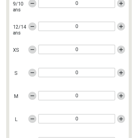
9/10
ans
12/14
ans
XS
S
M
L