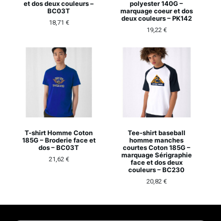
et dos deux couleurs –
polyester 140G –
BC03T
marquage coeur et dos
deux couleurs – PK142
18,71
€
19,22
€
T-shirt Homme Coton
Tee-shirt baseball
185G – Broderie face et
homme manches
dos – BC03T
courtes Coton 185G –
marquage Sérigraphie
21,62
€
face et dos deux
couleurs – BC230
20,82
€