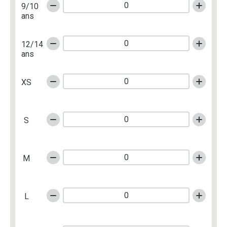
9/10
ans
12/14
ans
XS
S
M
L