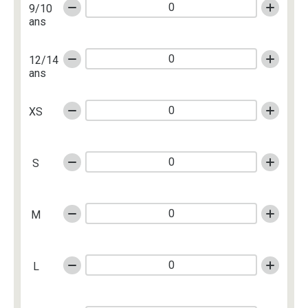
9/10
ans
12/14
ans
XS
S
M
L