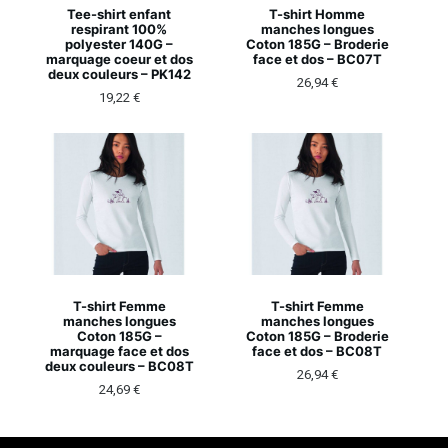
Tee-shirt enfant
T-shirt Homme
respirant 100%
manches longues
polyester 140G –
Coton 185G – Broderie
marquage coeur et dos
face et dos – BC07T
deux couleurs – PK142
26,94
€
19,22
€
T-shirt Femme
T-shirt Femme
manches longues
manches longues
Coton 185G –
Coton 185G – Broderie
marquage face et dos
face et dos – BC08T
deux couleurs – BC08T
26,94
€
24,69
€