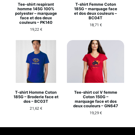
Tee-shirt respirant
T-shirt Femme Coton
homme 145G 100%
185G – marquage face
polyester – marquage
et dos deux couleurs –
face et dos deux
BC04T
couleurs – PK140
18,71
€
19,22
€
T-shirt Homme Coton
Tee-shirt col V femme
185G – Broderie face et
Coton 150G –
dos – BC03T
marquage face et dos
deux couleurs – GN647
21,62
€
19,29
€