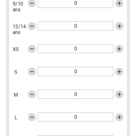
9/10
ans
12/14
ans
XS
S
M
L