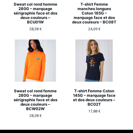
Sweat col rond homme
T-shirt Femme
280G – marquage
manches longues
sérigraphie face et dos
Coton 185G –
deux couleurs –
marquage face et dos
BCU01W
deux couleurs – BC08T
28,38
€
24,69
€
Sweat col rond femme
T-shirt Femme Coton
280G – marquage
145G – marquage face
sérigraphie face et dos
et dos deux couleurs –
deux couleurs –
BC02T
BCW02W
17,88
€
28,38
€