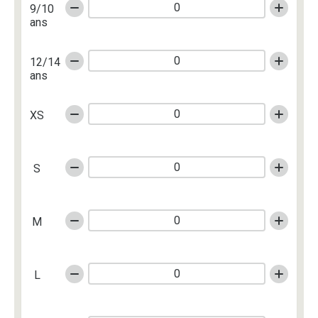
9/10
ans
12/14
ans
XS
S
M
L