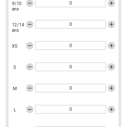
9/10
ans
12/14
ans
XS
S
M
L