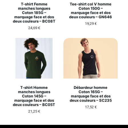
T-shirt Femme
Tee-shirt col V homme
manches longues
Coton 150G –
Coton 185G –
marquage face et dos
marquage face et dos
deux couleurs – GN646
deux couleurs – BC08T
19,29
€
24,69
€
T-shirt Homme
Débardeur homme
manches longues
Coton 165G –
Coton 145G –
marquage face et dos
marquage face et dos
deux couleurs – SC235
deux couleurs – BC05T
17,52
€
21,25
€