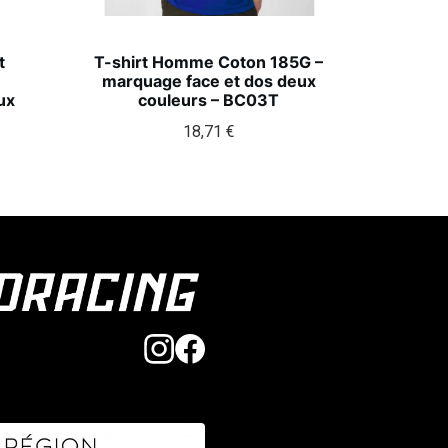
t
T-shirt Homme Coton 185G –
marquage face et dos deux
ux
couleurs – BC03T
18,71
€