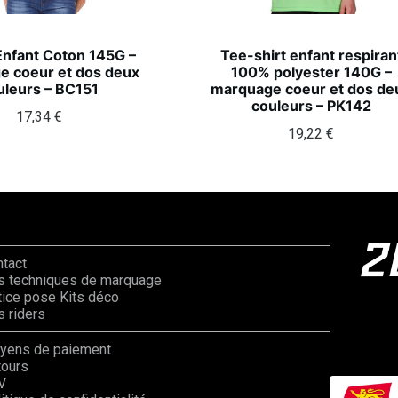
Enfant Coton 145G –
Tee-shirt enfant respiran
e coeur et dos deux
100% polyester 140G –
uleurs – BC151
marquage coeur et dos de
couleurs – PK142
17,34
€
19,22
€
ntact
s techniques de marquage
ice pose Kits déco
 riders
yens de paiement
tours
V