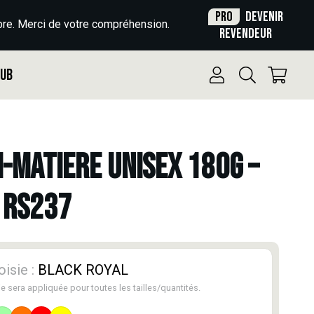
Pro
Devenir
re. Merci de votre compréhension.
revendeur
Pub
I-MATIERE UNISEX 180G –
 RS237
isie :
BLACK ROYAL
e sera appliquée pour toutes les tailles/quantités.