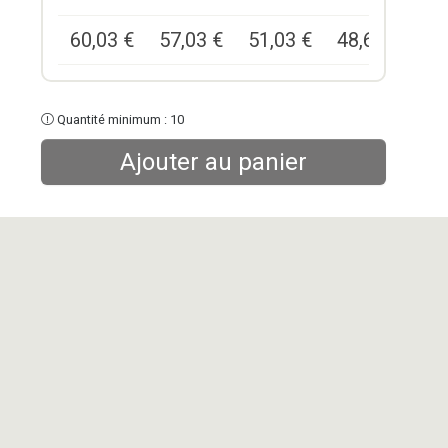
60,03
€
57,03
€
51,03
€
48,62
€
4
Quantité minimum : 10
Ajouter au panier