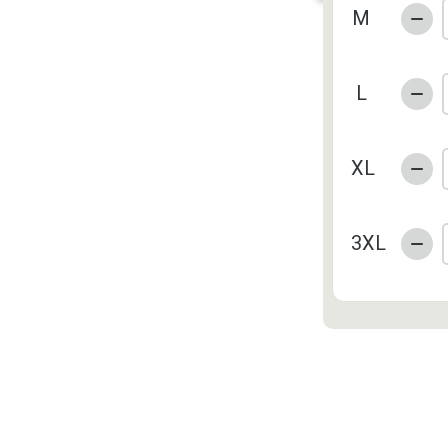
M
L
XL
3XL