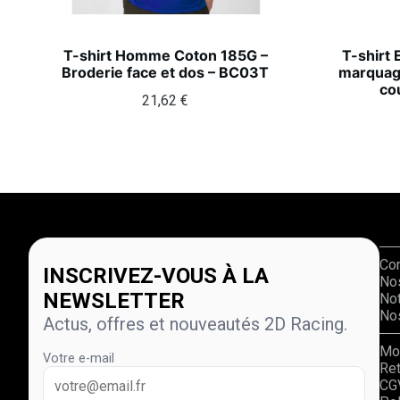
T-shirt Homme Coton 185G –
T-shirt 
Broderie face et dos – BC03T
marquag
co
21,62
€
Co
INSCRIVEZ-VOUS À LA
No
NEWSLETTER
Not
Nos
Actus, offres et nouveautés 2D Racing.
Mo
Votre e-mail
Re
CG