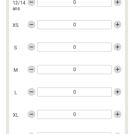
12/14
ans
XS
S
M
L
XL