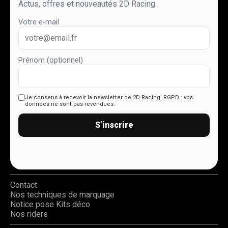
Actus, offres et nouveautés 2D Racing.
Votre e-mail
Prénom (optionnel)
Je consens à recevoir la newsletter de 2D Racing.
RGPD : vos
données ne sont pas revendues.
S’inscrire
Contact
Nos techniques de marquage
Notice pose Kits déco
Nos riders