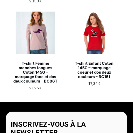
28,38
€
T-shirt Femme
T-shirt Enfant Coton
manches longues
145G – marquage
Coton 145G –
coeur et dos deux
marquage face et dos
couleurs – BC151
deux couleurs – BC06T
17,34
€
21,25
€
INSCRIVEZ-VOUS À LA
NEWSLETTER