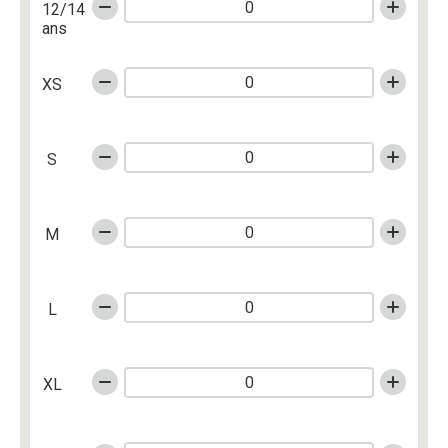
12/14
ans
XS
S
M
L
XL