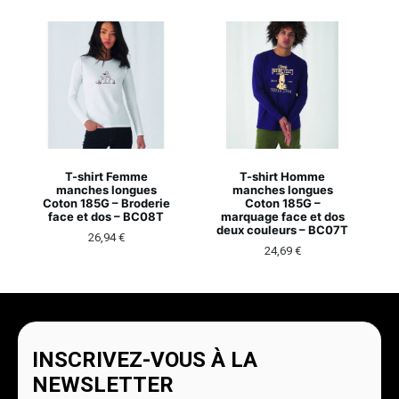
T-shirt Femme
T-shirt Homme
manches longues
manches longues
Coton 185G – Broderie
Coton 185G –
face et dos – BC08T
marquage face et dos
deux couleurs – BC07T
26,94
€
24,69
€
INSCRIVEZ-VOUS À LA
NEWSLETTER