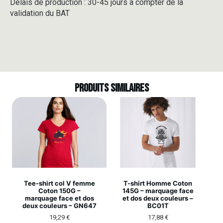
Délais de production : 30-45 jours à compter de la
validation du BAT
Produits similaires
Tee-shirt col V femme
T-shirt Homme Coton
Coton 150G –
145G – marquage face
marquage face et dos
et dos deux couleurs –
deux couleurs – GN647
BC01T
19,29
€
17,88
€