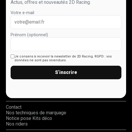
Actus, offres et nouveautés 2D Racing.
Votre e-mail
Prénom (optionnel)
Je consens à recevoir la newsletter de 2D Racing.
RGPD : vos
données ne sont pas revendues.
S’inscrire
Contact
Nos techniques de marquage
Notice pose Kits déco
Nos riders