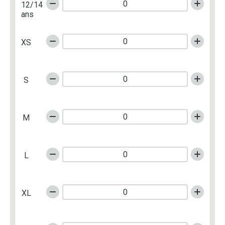
12/14
ans
XS
S
M
L
XL