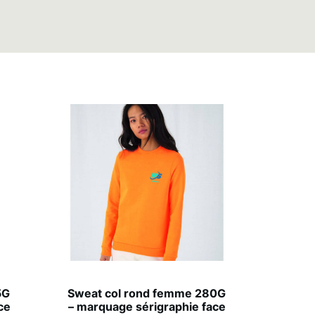
5G
Sweat col rond femme 280G
ce
– marquage sérigraphie face