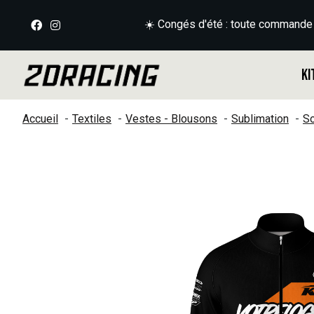
☀️ Congés d'été : toute commande
Ki
Accueil
Textiles
Vestes - Blousons
Sublimation
So
Slideshow Items