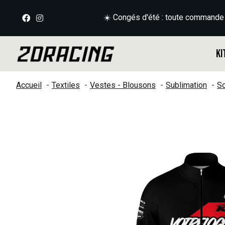
☀️ Congés d'été : toute commande
Ki
Accueil
Textiles
Vestes - Blousons
Sublimation
So
Slideshow Items