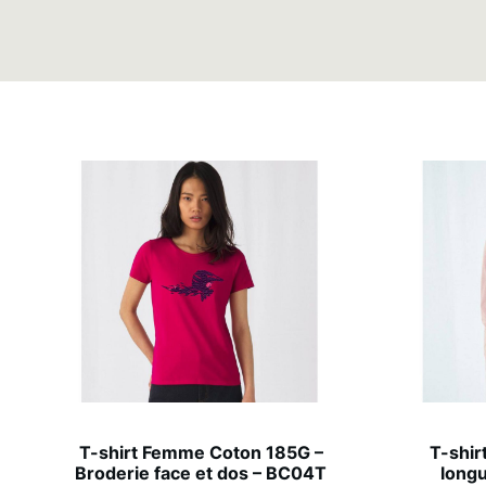
T-shirt Femme Coton 185G –
T-shi
Broderie face et dos – BC04T
long