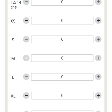
12/14
ans
XS
S
M
L
XL