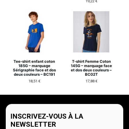
19,22
€
Tee-shirt enfant coton
T-shirt Femme Coton
185G – marquage
145G – marquage face
Sérigraphie face et dos
et dos deux couleurs –
deux couleurs – BC191
BC02T
18,51
€
17,88
€
INSCRIVEZ-VOUS À LA
NEWSLETTER