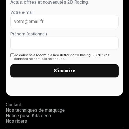
Actus, offres et nouveautés 2D Racing.
Votre e-mail
Prénom (optionnel)
Je consens à recevoir la newsletter de 2D Racing.
RGPD : vos
données ne sont pas revendues.
S’inscrire
Contact
Nos techniques de marquage
Notice pose Kits déco
Nos riders