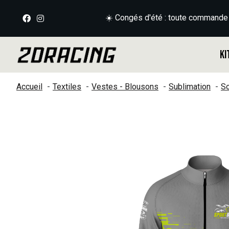
☀️ Congés d'été : toute commande
Ki
Accueil
Textiles
Vestes - Blousons
Sublimation
So
Slideshow Items