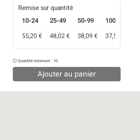
Remise sur quantité
10-24
25-49
50-99
100+
55,20
€
48,02
€
38,09
€
37,54
€
Quantité minimum : 10
Ajouter au panier