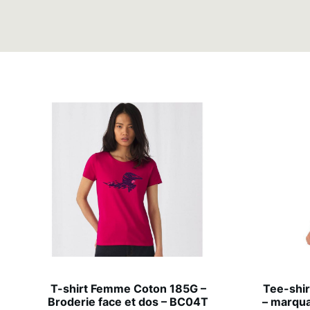
T-shirt Femme Coton 185G –
Tee-shir
Broderie face et dos – BC04T
– marqua