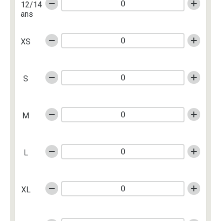
12/14
ans
XS
S
M
L
XL