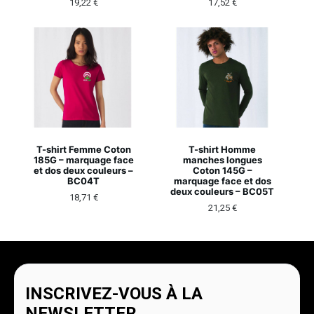
19,22
€
17,52
€
T-shirt Femme Coton
T-shirt Homme
185G – marquage face
manches longues
et dos deux couleurs –
Coton 145G –
BC04T
marquage face et dos
deux couleurs – BC05T
18,71
€
21,25
€
INSCRIVEZ-VOUS À LA
NEWSLETTER