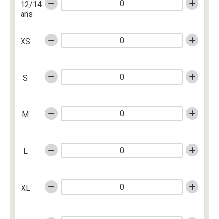
12/14
ans
XS
S
M
L
XL