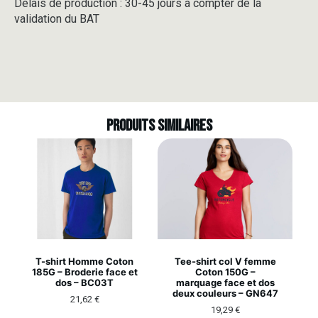
Délais de production : 30-45 jours à compter de la
validation du BAT
Produits similaires
T-shirt Homme Coton
Tee-shirt col V femme
185G – Broderie face et
Coton 150G –
dos – BC03T
marquage face et dos
deux couleurs – GN647
21,62
€
19,29
€