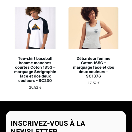
Tee-shirt baseball
Débardeur femme
homme manches
Coton 165G –
courtes Coton 185G –
marquage face et dos
marquage Sérigraphie
deux couleurs –
face et dos deux
SC1376
couleurs – BC230
17,52
€
20,82
€
INSCRIVEZ-VOUS À LA
NEWSLETTER