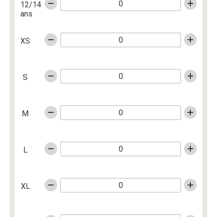
12/14
ans
XS
S
M
L
XL