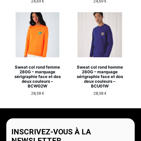
24,69
€
24,69
€
Sweat col rond femme
Sweat col rond homme
280G – marquage
280G – marquage
sérigraphie face et dos
sérigraphie face et dos
deux couleurs –
deux couleurs –
BCW02W
BCU01W
28,38
€
28,38
€
INSCRIVEZ-VOUS À LA
NEWSLETTER