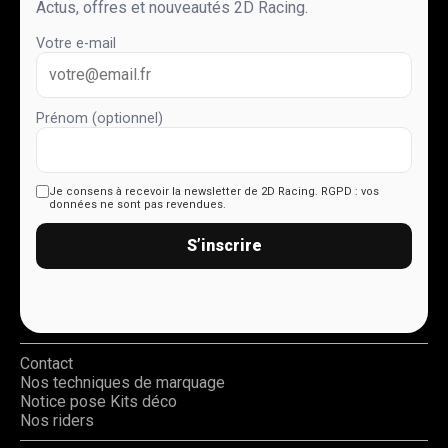
Actus, offres et nouveautés 2D Racing.
Votre e-mail
Prénom (optionnel)
Je consens à recevoir la newsletter de 2D Racing.
RGPD : vos
données ne sont pas revendues.
S’inscrire
Contact
Nos techniques de marquage
Notice pose Kits déco
Nos riders