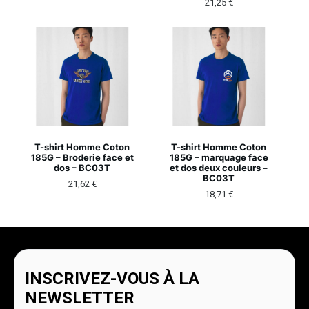
21,25
€
T-shirt Homme Coton
T-shirt Homme Coton
185G – Broderie face et
185G – marquage face
dos – BC03T
et dos deux couleurs –
BC03T
21,62
€
18,71
€
INSCRIVEZ-VOUS À LA
NEWSLETTER