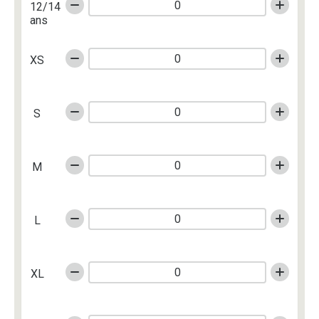
12/14
ans
XS
S
M
L
XL