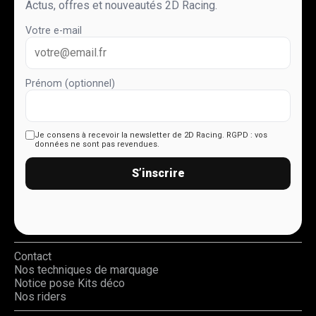
Actus, offres et nouveautés 2D Racing.
Votre e-mail
Prénom (optionnel)
Je consens à recevoir la newsletter de 2D Racing.
RGPD : vos
données ne sont pas revendues.
S’inscrire
Contact
Nos techniques de marquage
Notice pose Kits déco
Nos riders