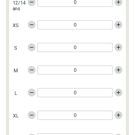
12/14
ans
XS
S
M
L
XL