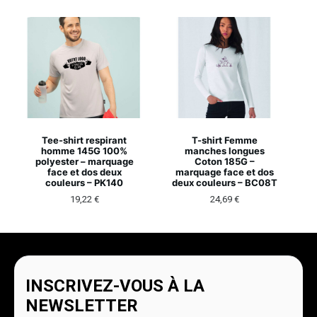
Tee-shirt respirant
T-shirt Femme
homme 145G 100%
manches longues
polyester – marquage
Coton 185G –
face et dos deux
marquage face et dos
couleurs – PK140
deux couleurs – BC08T
19,22
€
24,69
€
INSCRIVEZ-VOUS À LA
NEWSLETTER