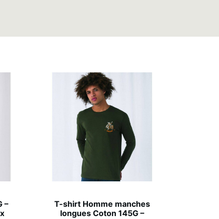
 –
T-shirt Homme manches
ux
longues Coton 145G –