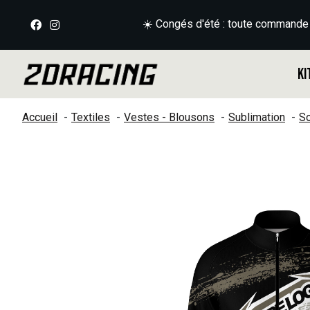
☀️ Congés d'été : toute commande
Ki
Accueil
Textiles
Vestes - Blousons
Sublimation
So
Slideshow Items