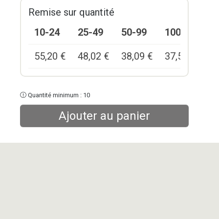
Remise sur quantité
10-24
25-49
50-99
100+
55,20
€
48,02
€
38,09
€
37,54
€
Quantité minimum : 10
Ajouter au panier