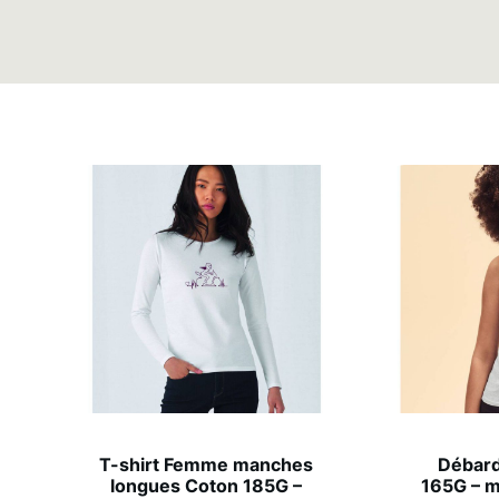
T-shirt Femme manches
Débar
longues Coton 185G –
165G – m