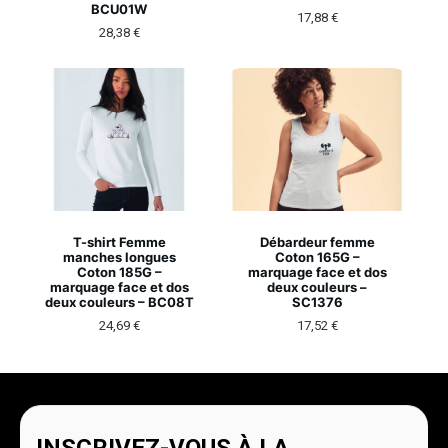
BCU01W
17,88
€
28,38
€
T-shirt Femme
Débardeur femme
manches longues
Coton 165G –
Coton 185G –
marquage face et dos
marquage face et dos
deux couleurs –
deux couleurs – BC08T
SC1376
24,69
€
17,52
€
INSCRIVEZ-VOUS À LA