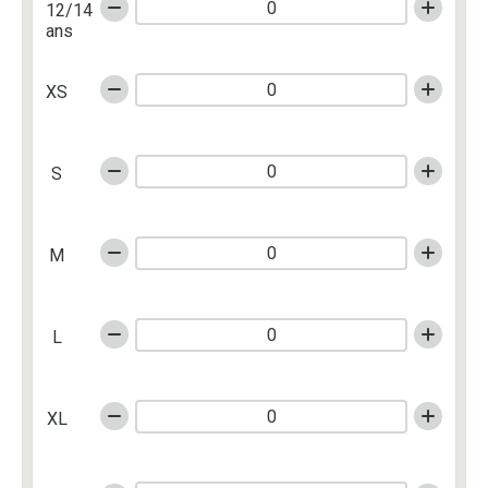
12/14
ans
XS
S
M
L
XL