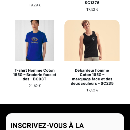
SC1376
19,29
€
17,52
€
T-shirt Homme Coton
Débardeur homme
185G – Broderie face et
Coton 165G –
dos – BC03T
marquage face et dos
deux couleurs – SC235
21,62
€
17,52
€
INSCRIVEZ-VOUS À LA