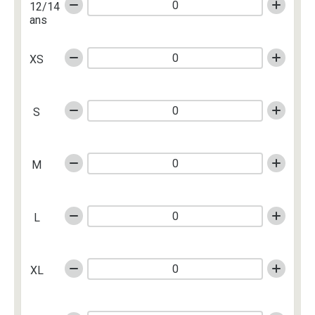
12/14
ans
XS
S
M
L
XL