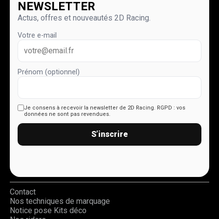
NEWSLETTER
Actus, offres et nouveautés 2D Racing.
Votre e-mail
Prénom (optionnel)
Je consens à recevoir la newsletter de 2D Racing.
RGPD : vos
données ne sont pas revendues.
S’inscrire
Contact
Nos techniques de marquage
Notice pose Kits déco