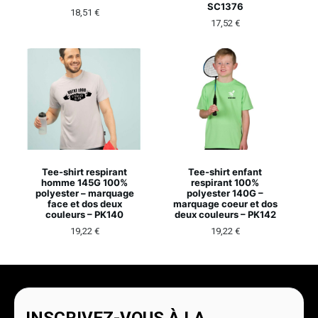
SC1376
18,51
€
17,52
€
Tee-shirt respirant
Tee-shirt enfant
homme 145G 100%
respirant 100%
polyester – marquage
polyester 140G –
face et dos deux
marquage coeur et dos
couleurs – PK140
deux couleurs – PK142
19,22
€
19,22
€
INSCRIVEZ-VOUS À LA