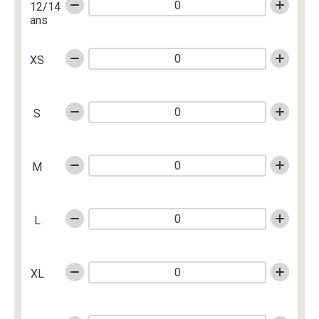
12/14
ans
XS
S
M
L
XL