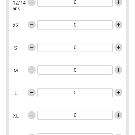
12/14
ans
XS
S
M
L
XL