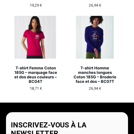
19,29
€
26,94
€
T-shirt Femme Coton
T-shirt Homme
185G – marquage face
manches longues
et dos deux couleurs –
Coton 185G – Broderie
BC04T
face et dos – BC07T
18,71
€
26,94
€
INSCRIVEZ-VOUS À LA
NEWSLETTER