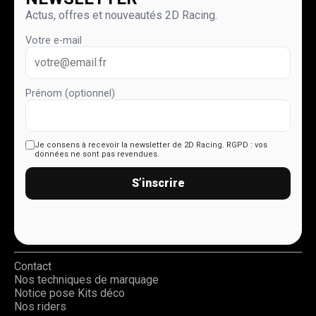
Actus, offres et nouveautés 2D Racing.
Votre e-mail
Prénom (optionnel)
Je consens à recevoir la newsletter de 2D Racing.
RGPD : vos
données ne sont pas revendues.
S’inscrire
Contact
Nos techniques de marquage
Notice pose Kits déco
Nos riders