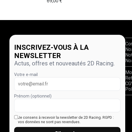
69,00
€
Co
INSCRIVEZ-VOUS À LA
No
NEWSLETTER
Not
Nos
Actus, offres et nouveautés 2D Racing.
Mo
Votre e-mail
Re
CG
Pol
Prénom (optionnel)
Je consens à recevoir la newsletter de 2D Racing.
RGPD :
vos données ne sont pas revendues.