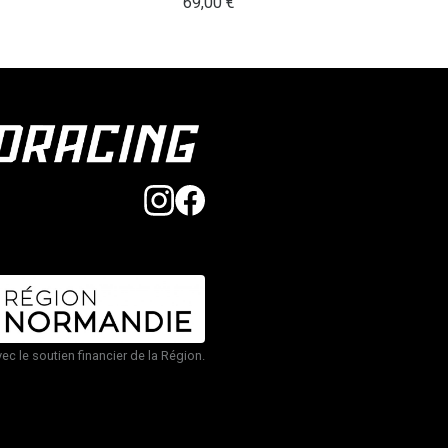
69,00
€
vec le soutien financier de la Région.