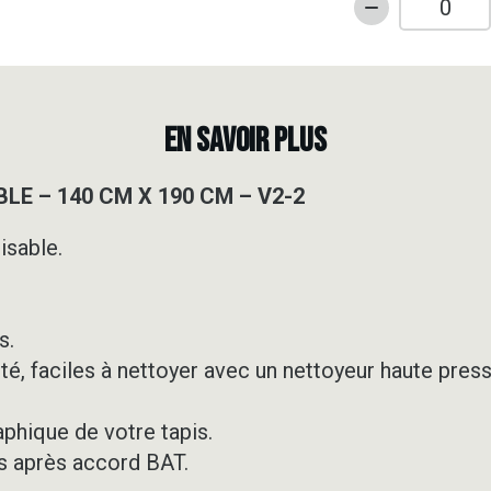
quantité
de
TAPIS
DE
SOL
EN SAVOIR PLUS
PERSONNALI
-
LE – 140 CM X 190 CM – V2-2
140
CM
isable.
X
190
CM
-
s.
V2-
té, faciles à nettoyer avec un nettoyeur haute press
2
aphique de votre tapis.
s après accord BAT.