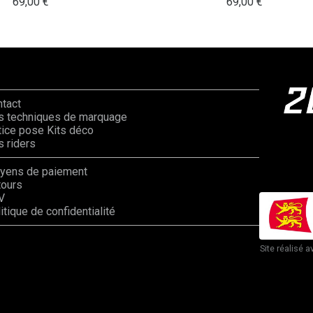
69,00
€
69,00
€
ntact
s techniques de marquage
ice pose Kits déco
 riders
yens de paiement
tours
V
itique de confidentialité
Site réalisé a