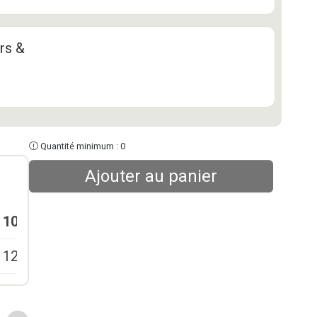
rs &
Quantité minimum : 0
Ajouter au panier
10-24
25-49
50-99
100+
129,00
€
119,00
€
109,00
€
99,00
€