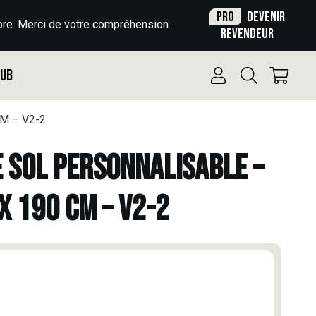
Pro
Devenir
re. Merci de votre compréhension.
revendeur
Pub
M – V2-2
E SOL PERSONNALISABLE –
X 190 CM – V2-2