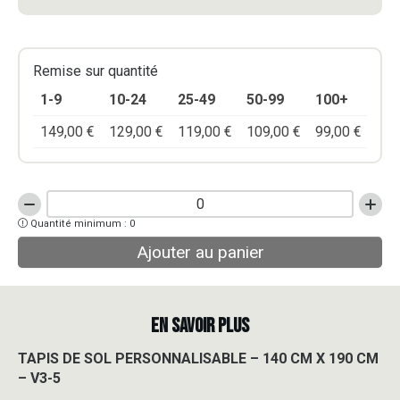
Remise sur quantité
1-9
10-24
25-49
50-99
100+
149,00
€
129,00
€
119,00
€
109,00
€
99,00
€
quantité
Quantité minimum : 0
de
TAPIS
Ajouter au panier
DE
SOL
PERSONNALISABLE
-
EN SAVOIR PLUS
140
CM
TAPIS DE SOL PERSONNALISABLE – 140 CM X 190 CM
X
– V3-5
190
CM