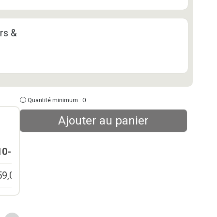
rs &
Quantité minimum : 0
Ajouter au panier
10-24
25-49
50-99
100+
59,00
€
49,00
€
39,00
€
29,00
€