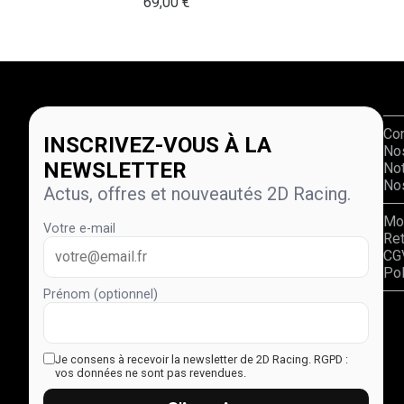
69,00
€
Co
INSCRIVEZ-VOUS À LA
No
NEWSLETTER
Not
Nos
Actus, offres et nouveautés 2D Racing.
Mo
Votre e-mail
Re
CG
Pol
Prénom (optionnel)
Je consens à recevoir la newsletter de 2D Racing.
RGPD :
vos données ne sont pas revendues.