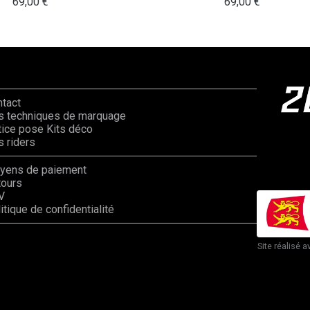
69,00
€
69,00
€
ntact
s techniques de marquage
ice pose Kits déco
 riders
yens de paiement
tours
V
itique de confidentialité
Site réalisé a