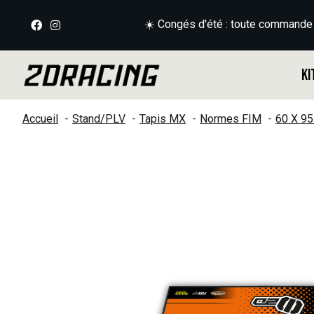
☀️ Congés d'été : toute commande
Ki
Accueil
Stand/PLV
Tapis MX
Normes FIM
60 X 9
Slideshow Items