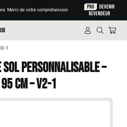
Pro
Devenir
re. Merci de votre compréhension.
revendeur
Pub
V2-1
E SOL PERSONNALISABLE –
 95 CM – V2-1