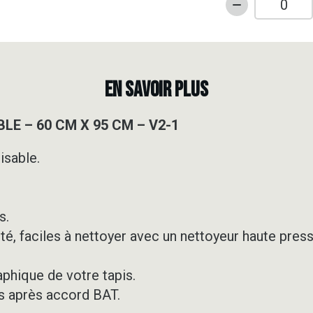
quantité
de
TAPIS
DE
SOL
EN SAVOIR PLUS
PERSONNALI
-
E – 60 CM X 95 CM – V2-1
60
CM
isable.
X
95
CM
-
s.
V2-
té, faciles à nettoyer avec un nettoyeur haute press
1
aphique de votre tapis.
s après accord BAT.