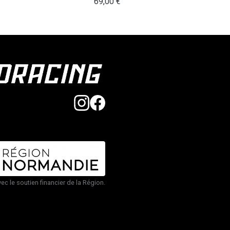
69,00
€
vec le soutien financier de la Région.