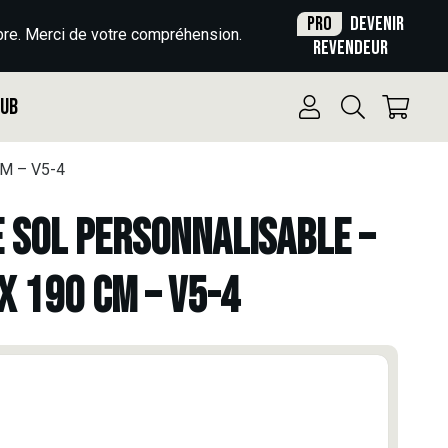
Pro
Devenir
re. Merci de votre compréhension.
revendeur
Pub
M – V5-4
E SOL PERSONNALISABLE –
X 190 CM – V5-4