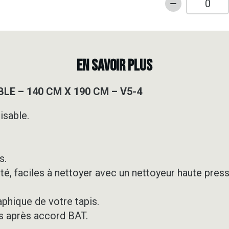
quantité
de
TAPIS
DE
SOL
EN SAVOIR PLUS
PERSONNALI
-
LE – 140 CM X 190 CM – V5-4
140
CM
isable.
X
190
CM
-
s.
V5-
té, faciles à nettoyer avec un nettoyeur haute press
4
aphique de votre tapis.
s après accord BAT.