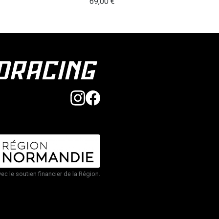
69,00
€
vec le soutien financier de la Région.