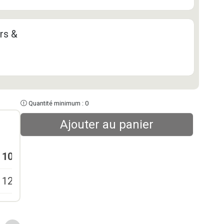
rs &
Quantité minimum : 0
Ajouter au panier
10-24
25-49
50-99
100+
129,00
€
119,00
€
109,00
€
99,00
€