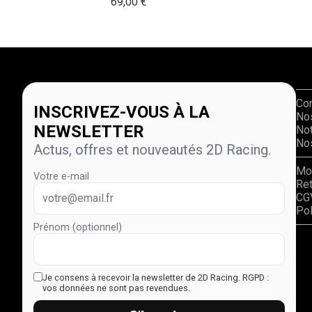
69,00
€
Co
INSCRIVEZ-VOUS À LA
No
NEWSLETTER
Not
Nos
Actus, offres et nouveautés 2D Racing.
Mo
Votre e-mail
Re
CG
Pol
Prénom (optionnel)
Je consens à recevoir la newsletter de 2D Racing.
RGPD :
vos données ne sont pas revendues.