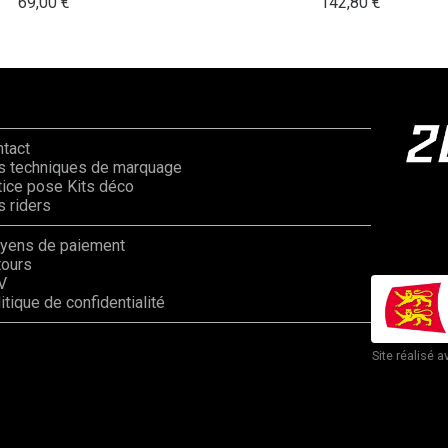
69,00
€
142,80
€
ntact
s techniques de marquage
ice pose Kits déco
 riders
yens de paiement
tours
V
itique de confidentialité
Site réalisé a