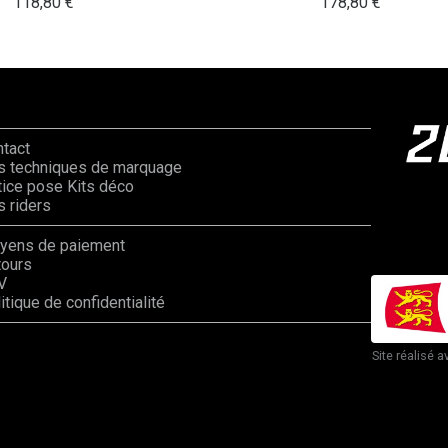
118,80
€
178,80
€
ntact
s techniques de marquage
ice pose Kits déco
 riders
yens de paiement
tours
V
itique de confidentialité
Site réalisé a