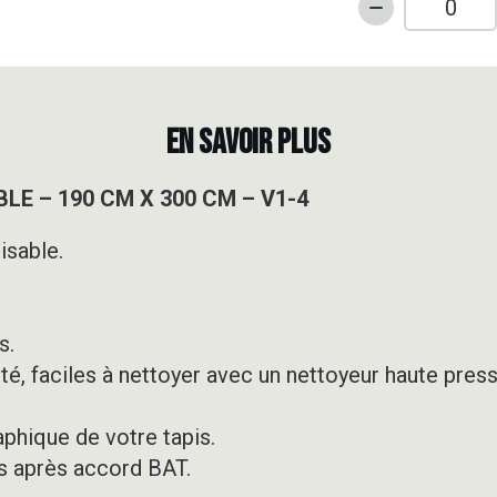
quantité
de
TAPIS
DE
SOL
EN SAVOIR PLUS
PERSONNALI
-
LE – 190 CM X 300 CM – V1-4
190
CM
isable.
X
300
CM
-
s.
V1-
té, faciles à nettoyer avec un nettoyeur haute press
4
aphique de votre tapis.
s après accord BAT.