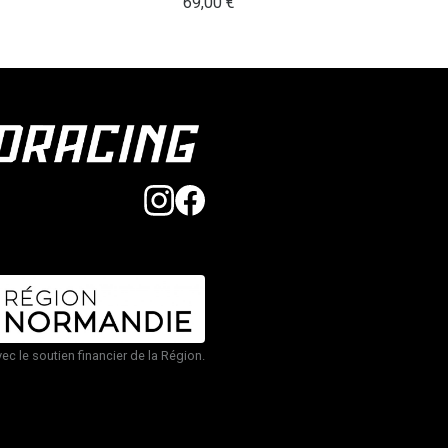
69,00
€
vec le soutien financier de la Région.