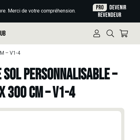
Pro
Devenir
re. Merci de votre compréhension.
revendeur
Pub
M – V1-4
E SOL PERSONNALISABLE –
X 300 CM – V1-4