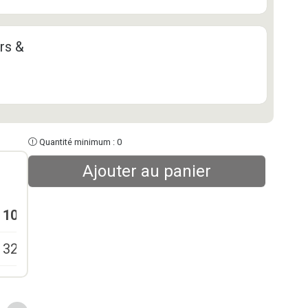
rs &
Quantité minimum : 0
Ajouter au panier
10-24
25-49
50-99
100+
329,00
€
299,00
€
269,00
€
249,00
€