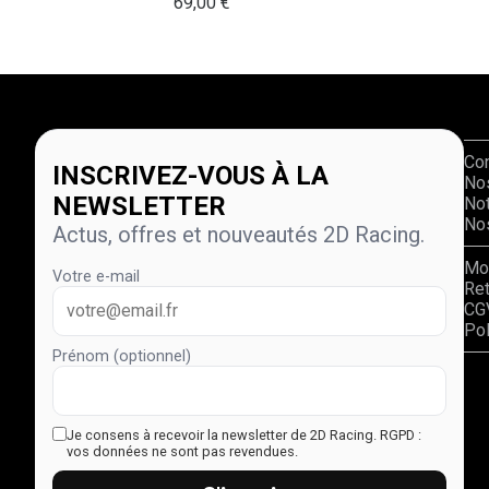
69,00
€
Co
INSCRIVEZ-VOUS À LA
No
NEWSLETTER
Not
Nos
Actus, offres et nouveautés 2D Racing.
Mo
Votre e-mail
Re
CG
Pol
Prénom (optionnel)
Je consens à recevoir la newsletter de 2D Racing.
RGPD :
vos données ne sont pas revendues.