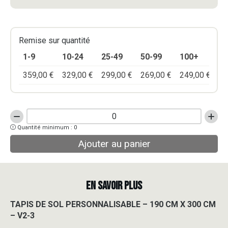
Remise sur quantité
1-9
10-24
25-49
50-99
100+
359,00
€
329,00
€
299,00
€
269,00
€
249,00
€
quantité
Quantité minimum : 0
de
TAPIS
Ajouter au panier
DE
SOL
PERSONNALISABLE
-
EN SAVOIR PLUS
190
CM
TAPIS DE SOL PERSONNALISABLE – 190 CM X 300 CM
X
– V2-3
300
CM