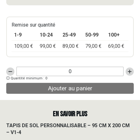
Remise sur quantité
1-9
10-24
25-49
50-99
100+
109,00
€
99,00
€
89,00
€
79,00
€
69,00
€
quantité
Quantité minimum : 0
de
TAPIS
Ajouter au panier
DE
SOL
PERSONNALISABLE
-
EN SAVOIR PLUS
95
CM
TAPIS DE SOL PERSONNALISABLE – 95 CM X 200 CM
X
– V1-4
200
CM