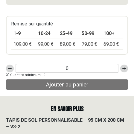
Remise sur quantité
1-9
10-24
25-49
50-99
100+
109,00
€
99,00
€
89,00
€
79,00
€
69,00
€
quantité
Quantité minimum : 0
de
TAPIS
Ajouter au panier
DE
SOL
PERSONNALISABLE
-
EN SAVOIR PLUS
95
CM
TAPIS DE SOL PERSONNALISABLE – 95 CM X 200 CM
X
– V3-2
200
CM