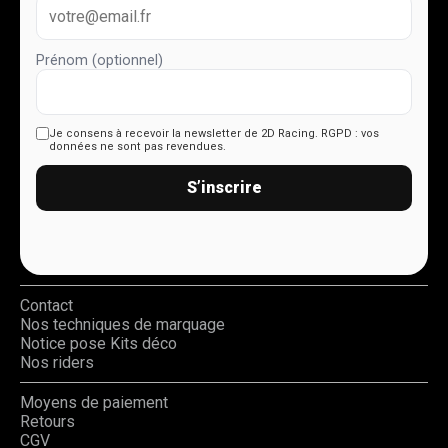
Prénom (optionnel)
Je consens à recevoir la newsletter de 2D Racing.
RGPD : vos
données ne sont pas revendues.
S’inscrire
Contact
Nos techniques de marquage
Notice pose Kits déco
Nos riders
Moyens de paiement
Retours
CGV